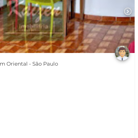
chevron_right
Apartamento em Jardim Oriental - São Paulo