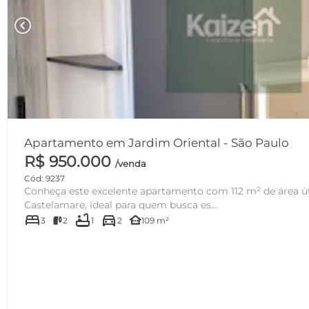
chevron_left
Apartamento em Jardim Oriental - São Paulo
R$ 950.000
/venda
Cód: 9237
Conheça este excelente apartamento com 112 m² de área útil
Castelamare, ideal para quem busca es...
bed
bathtub
directions_car
other_houses
3
2
1
2
109 m²