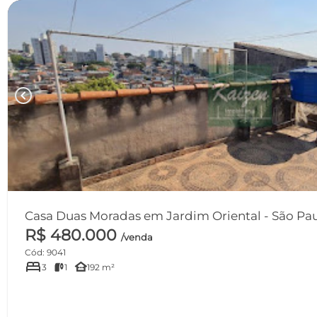
chevron_left
Casa Duas Moradas em Jardim Oriental
R$ 480.000
/venda
Cód: 9041
bed
other_houses
3
1
192 m²