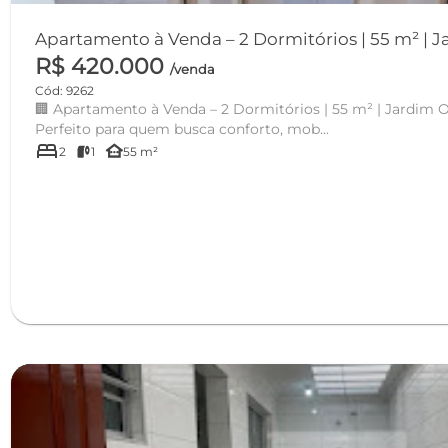
Apartamento à Venda – 2 Dormitórios | 55 m² | Ja
R$ 420.000
/venda
Cód: 9262
🏢 Apartamento à Venda – 2 Dormitórios | 55 m² | Jardim Ori
Perfeito para quem busca conforto, mob...
bed
other_houses
2
1
55 m²