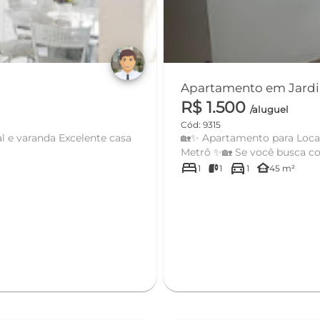
R$ 1.500
/aluguel
Cód: 9315
 Excelente casa
🏡✨ Apartamento para Locaç
Metrô ✨🏡 Se você busca
bed
directions_car
other_houses
1
1
1
45 m²