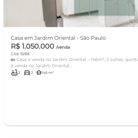
Casa em Jardim Oriental - São Paulo
R$ 1.050.000
/venda
Cód: 9288
🏡 Casa à venda no Jardim Oriental – 146m², 2 suítes, quintal e varanda
à venda no Jardim Oriental...
bathtub
directions_car
other_houses
2
2
146 m²