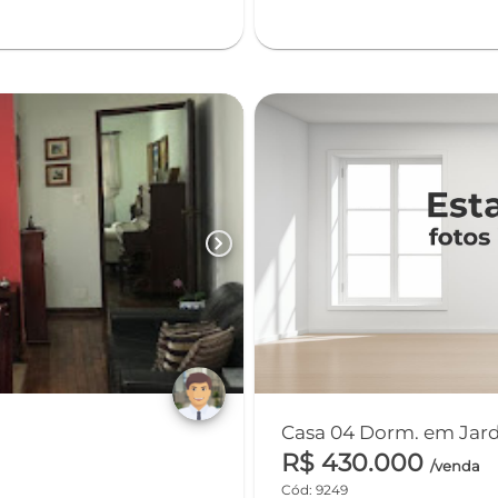
chevron_right
R$ 430.000
/venda
Cód: 9249