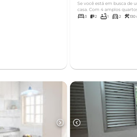
Se você está em busca de u
casa. Com 4 amplos quartos, 
bed
bathtub
directions_car
construction
3
2
1
2
130
chevron_right
chevron_left