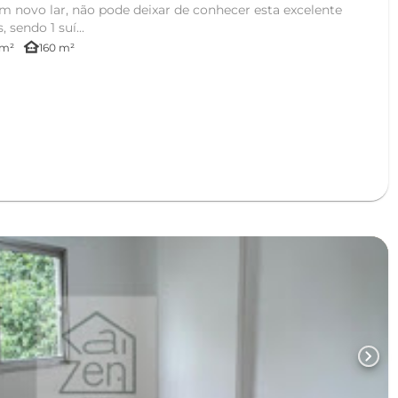
m novo lar, não pode deixar de conhecer esta excelente
sendo 1 suí...
other_houses
 m²
160 m²
chevron_right