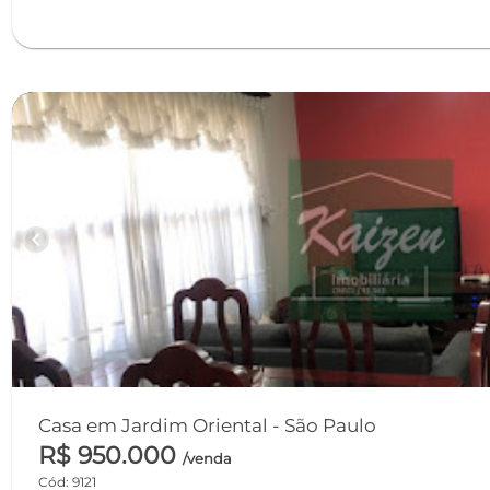
chevron_left
Casa em Jardim Oriental - São Paulo
R$ 950.000
/venda
Cód: 9121