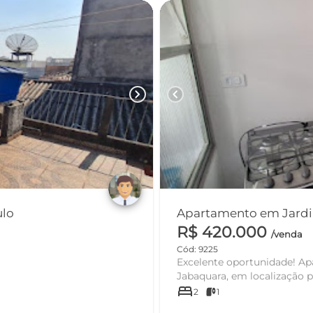
chevron_right
chevron_left
 - São Paulo
R$ 420.000
/venda
Cód: 9225
Excelente oportunidade! A
Jabaquara, em localização pr
bed
2
1