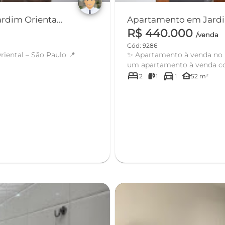
rdim Orienta...
R$ 440.000
/venda
Cód: 9286
ental – São Paulo 📍
✨ Apartamento à venda no bairro – o
um apartamento à venda co
bed
directions_car
other_houses
2
1
1
52 m²